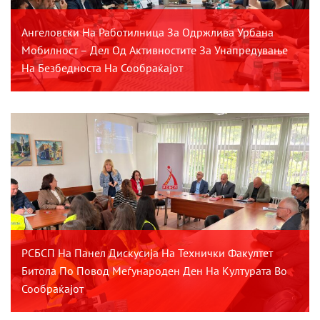
Ангеловски На Работилница За Одржлива Урбана
Мобилност – Дел Од Активностите За Унапредување
На Безбедноста На Сообраќајот
РСБСП На Панел Дискусија На Технички Факултет
Битола По Повод Меѓународен Ден На Културата Во
Сообраќајот