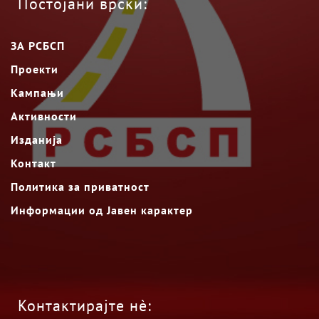
Постојани врски:
ЗА РСБСП
Проекти
Кампањи
Активности
Изданија
Контакт
Политика за приватност
Информации од Јавен карактер
Контактирајте нè: