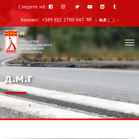
Следете нè:
Контакт:
+389 (0)2 2700 047
ALB
|
|
д.м.г
Насловна
31 мај 2024