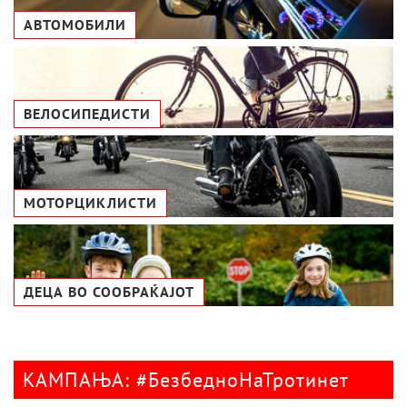
АВТОМОБИЛИ
ВЕЛОСИПЕДИСТИ
МОТОРЦИКЛИСТИ
ДЕЦА ВО СООБРАЌАЈОТ
КАМПАЊА: #БезбедноНаТротинет