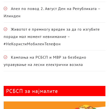
Апел по повод 2. Август Ден на Републиката –
Илинден
Животот е премногу вреден за да го изгубите
поради мал момент невнимание –
#НеКористиМобиленТелефон
Кампања на РСБСП и МВР за безбедно
управување на лесни електрични возила
РСБСП за најмалите