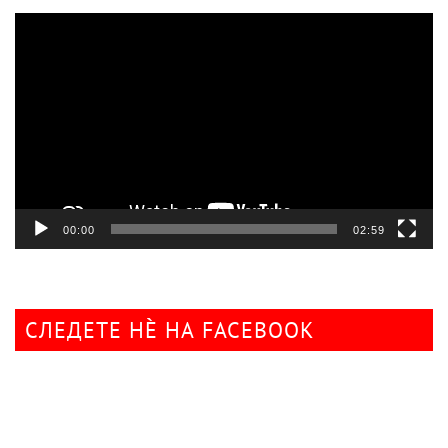
Видео
плејер
00:00
02:59
СЛЕДЕТЕ НÈ НА FACEBOOK