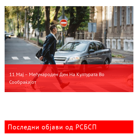
11 Мај – Меѓународен Ден На Културата Во
Сообраќајот
Последни објави од РСБСП