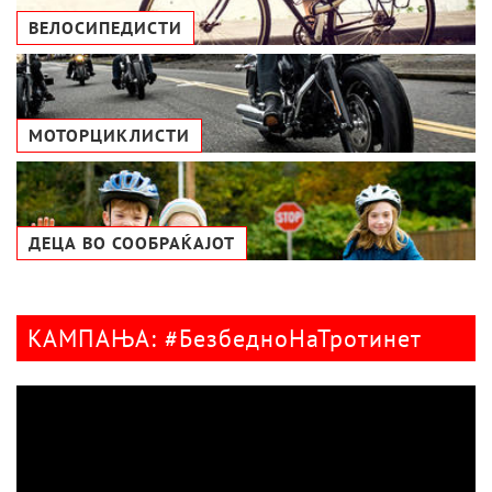
ВЕЛОСИПЕДИСТИ
МОТОРЦИКЛИСТИ
ДЕЦА ВО СООБРАЌАЈОТ
КАМПАЊА: #БезбедноНаТротинет
Видео
плејер