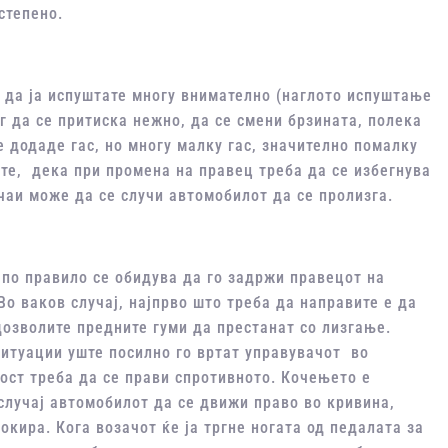
степено.
 да ја испуштате многу внимателно (наглото испуштање
г да се притиска нежно, да се смени брзината, полека
е додаде гас, но многу малку гас, значително помалку
ете, дека при промена на правец треба да се избегнува
чаи може да се случи автомобилот да се пролизга.
 по правило се обидува да го задржи правецот на
Во ваков случај, најпрво што треба да направите е да
 дозволите предните гуми да престанат со лизгање.
ситуации уште посилно го вртат управувачот во
ост треба да се прави спротивното. Кочењето е
 случај автомобилот да се движи право во кривина,
кира. Кога возачот ќе ја тргне ногата од педалата за