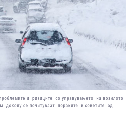
и проблемите и ризиците со управувањето на возилото
мум доколу се почитуваат пораките и советите од