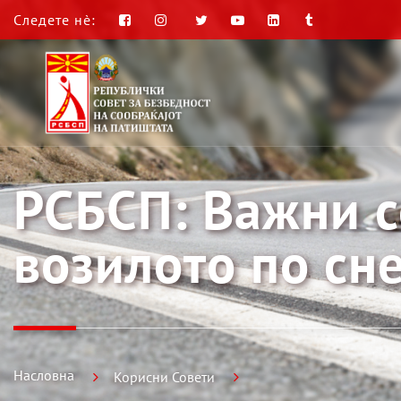
Следете нè:
РСБСП: Важни с
возилото по сн
Насловна
Корисни Совети