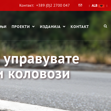
Контакт:
+389 (0)2 2700 047
ALB
|
|
АЊИ
ПРОЕКТИ
ИЗДАНИЈА
КОНТАКТ
 управувате
и коловози