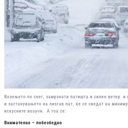
Возењето по снег, замрзнати патишта и силен ветер 
и застанувањето на лизгав пат, ќе се сведат на мини
искусните возачи. А тоа се:
Внимателно – побезбедно