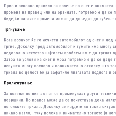
Прво и основно правило за возење по снег е внимателн
промена на правец или на брзината, потребно е да се 
бидејќи наглите промени можат да доведат до губење 
Тргнување
Кога возачот ќе го исчисти автомобилот од снег и лед 
тргне. Доколку пред автомобилот и гумите има многу сн
недоволно искуство најголем проблем им е да тргнат од
Затоа во услови на снег и мраз потребно е да се даде 
испушта многу поспоро и повнимателно отколку што тоа
тркала во целост би ја зафатиле лизгавата подлога и 
Пролизгување
За возење по лизгав пат се применуваат други техник
површини. Во пракса може да се почуствува дека малк
погонските тркала. Доколку се најдете во таква ситуа
никако нагло, туку полека и внимателно тргнете ја но