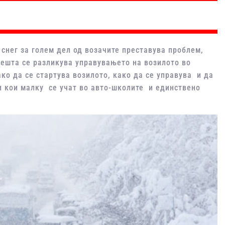
снег за голем дел од возачите преставува проблем,
нешта се разликува управувањето на возилото во
ко да се стартува возилото, како да се управува и да
и кои малку се учат во авто-школите и единствено