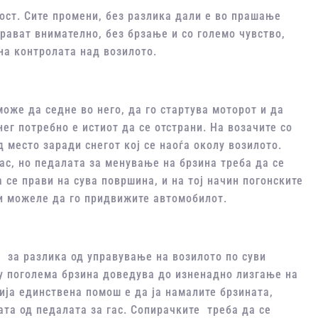
ост. Сите промени, без разлика дали е во прашање
прават внимателно, без брзање и со големо чувство,
на контролата над возилото.
може да седне во него, да го стартува моторот и да
ег потребно е истиот да се отстрани. На возачите со
 место заради снегот кој се наоѓа околу возилото.
гас, но педалата за менување на брзина треба да се
 се прави на сува површина, и на тој начин погонските
би можеле да го придвижите автомобилот.
и за разлика од управување на возилото по суви
у поголема брзина доведува до изненадно лизгање на
ција единствена помош е да ја намалите брзината,
гата од педалата за гас. Сопирачките треба да се