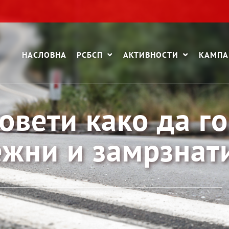
НАСЛОВНА
РСБСП
АКТИВНОСТИ
КАМП
овети како да го
ежни и замрзнат