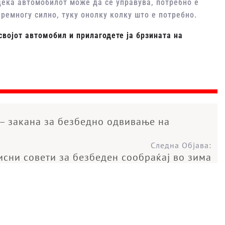
 дека автомобилот може да се управува, потребно е
ремногу силно, туку онолку колку што е потребно.
својот автомобил и прилагодете ја брзината на
– закана за безбедно одвивање на
Следна Објава:
исни совети за безбеден сообраќај во зима