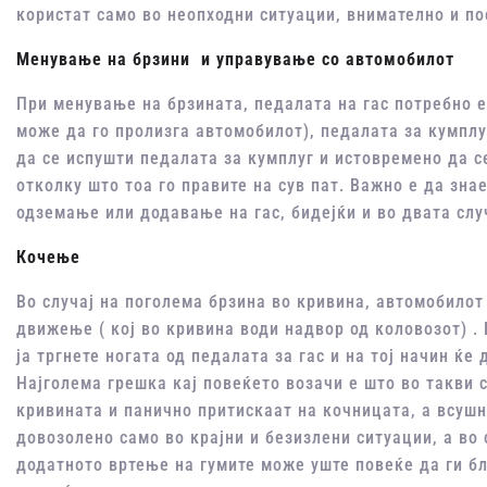
користат само во неопходни ситуации, внимателно и по
Менување на брзини и управување со автомобилот
При менување на брзината, педалата на гас потребно е
може да го пролизга автомобилот), педалата за кумплу
да се испушти педалата за кумплуг и истовремено да с
отколку што тоа го правите на сув пат. Важно е да зна
одземање или додавање на гас, бидејќи и во двата слу
Кочење
Во случај на поголема брзина во кривина, автомобилот
движење ( кој во кривина води надвор од коловозот) . 
ја тргнете ногата од педалата за гас и на тој начин ќе
Најголема грешка кај повеќето возачи е што во такви 
кривината и панично притискаат на кочницата, а всушн
довозолено само во крајни и безизлени ситуации, а во
додатното вртење на гумите може уште повеќе да ги бло