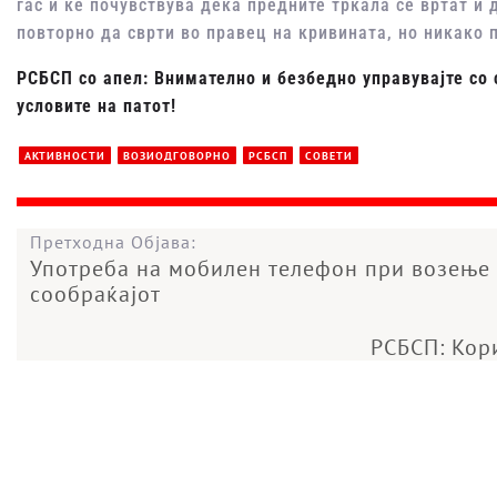
гас и ќе почувствува дека предните тркала се вртат и
повторно да сврти во правец на кривината, но никако п
РСБСП со апел: Внимателно и безбедно управувајте со 
условите на патот!
АКТИВНОСТИ
ВОЗИОДГОВОРНО
РСБСП
СОВЕТИ
Претходна Објава:
Употреба на мобилен телефон при возење 
сообраќајот
РСБСП: Кор