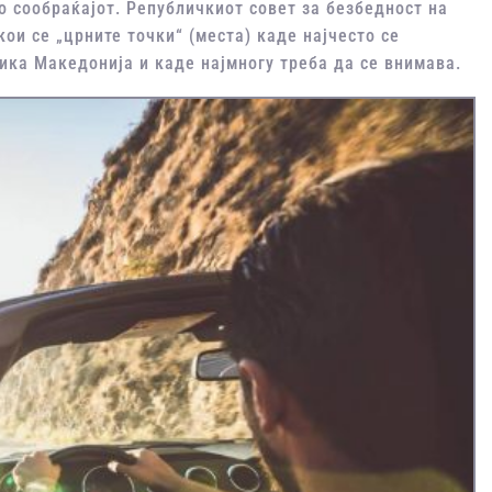
о сообраќајот. Републичкиот совет за безбедност на
ои се „црните точки“ (места) каде најчесто се
ика Македонија и каде најмногу треба да се внимава.