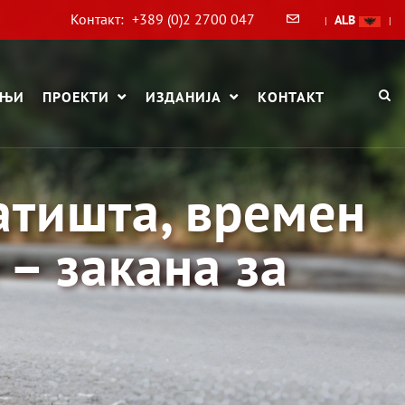
Контакт:
+389 (0)2 2700 047
ALB
|
|
АЊИ
ПРОЕКТИ
ИЗДАНИЈА
КОНТАКТ
атишта, времен
 – закана за