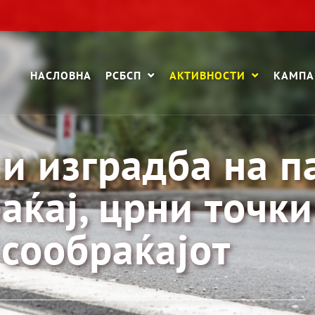
НАСЛОВНА
РСБСП
АКТИВНОСТИ
КАМП
 и изградба на п
ќај, црни точки
 сообраќајот