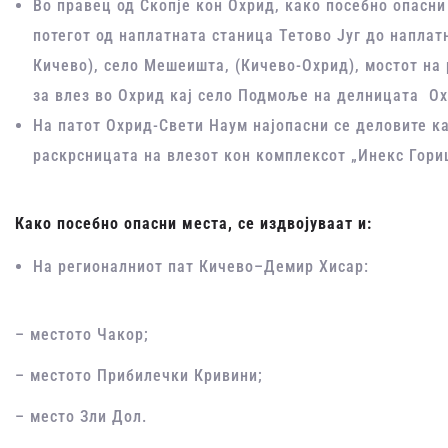
Во правец од Скопје кон Охрид, како посебно опасни
потегот од наплатната станица Тетово Југ до наплатн
Кичево), село Мешеишта, (Кичево-Охрид), мостот на 
за влез во Охрид кај село Подмоље на делницата Ох
На патот Охрид-Свети Наум најопасни се деловите кај
раскрсницата на влезот кон комплексот „Инекс Гори
Како посебно опасни места
, се издвојуваат и:
На регионалниот пат Кичево–Демир Хисар:
– местото Чакор;
– местото Прибилечки Кривини;
– место Зли Дол.