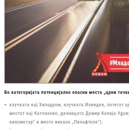
Во категорија
та потенцијално опасни места „црни точк
клучката кај Хиподром, клучката Илинден, потегот 
мостот кај Катланово, делницата Демир Капија-Удов
километар“ и место викано „Пилафтепе“).