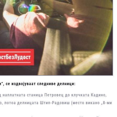
и“
, се издвојуваат следниве делници:
од наплатната станица Петровец до клучката Кадино,
о, потоа делницата Штип-Радовиш (место викано „8-ми