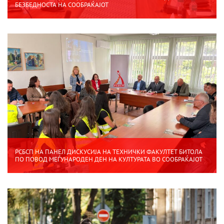
БЕЗБЕДНОСТА НА СООБРАЌАЈОТ
РСБСП НА ПАНЕЛ ДИСКУСИЈА НА ТЕХНИЧКИ ФАКУЛТЕТ БИТОЛА
ПО ПОВОД МЕЃУНАРОДЕН ДЕН НА КУЛТУРАТА ВО СООБРАЌАЈОТ