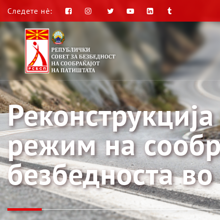
Следете нè:
Реконструкција
режим на сообра
безбедноста во