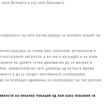
ј село Велешта и кај село Враништа.
ообраќајот на сите патни правци со посебен акцент на
еконструкција се голем број локаклни, регионални и
 постојаните автопати, а во тек е изградба и на нови
кациите на црните точки динамично да се менува и
ебно внимателни на сите делници од патната мрежа
зината и да ја следат поставената сообраќајна
тва за безбедно одвивање на сообраќајот на тие делови
тивности на неколку локации
од кои како поважни ги