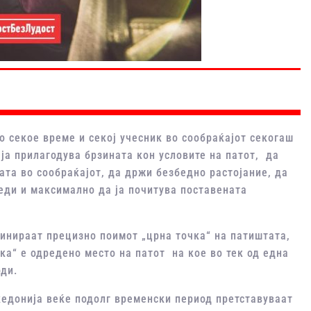
о секое време и секој учесник во сообраќајот секогаш
ја прилагодува брзината кон условите на патот, да
та во сообраќајот, да држи безбедно растојание, да
леди и максимално да ја почитува поставената
финираат прецизно поимот „црна точка“ на патиштата,
а“ е одредено место на патот на кое во тек од една
оди.
едонија веќе подолг временски период претставуваат