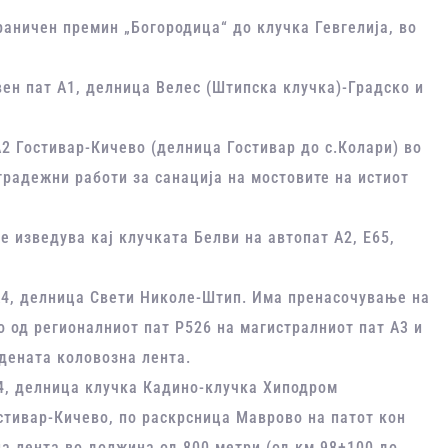
раничен премин „Богородица“ до клучка Гевгелија, во
вен пат А1, делница Велес (Штипска клучка)-Градско и
2 Гостивар-Кичево (делница Гостивар до с.Колари) во
градежни работи за санација на мостовите на истиот
 изведува кај клучката Белви на автопат А2, Е65,
А4, делница Свети Николе-Штип. Има пренасочување на
о од регионалниот пат Р526 на магистралниот пат А3 и
адената коловозна лента.
4, делница клучка Кадино-клучка Хиподром
стивар-Кичево, по раскрсница Маврово на патот кон
на лента во должина од 800 метри (од км 98+100 до