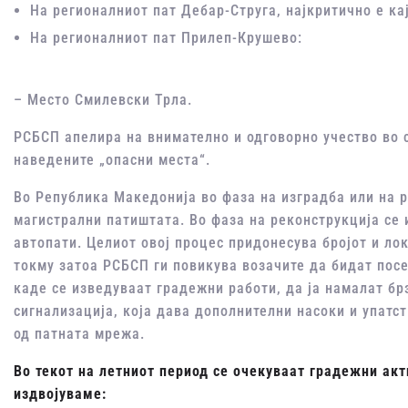
На регионалниот пат Дебар-Струга, најкритично е ка
На регионалниот пат Прилеп-Крушево:
– Место Смилевски Трла.
РСБСП апелира на внимателно и одговорно учество во с
наведените „опасни места“.
Во Република Македонија во фаза на изградба или на р
магистрални патиштата. Во фаза на реконструкција се и
автопати. Целиот овој процес придонесува бројот и ло
токму затоа РСБСП ги повикува возачите да бидат пос
каде се изведуваат градежни работи, да ја намалат бр
сигнализација, која дава дополнителни насоки и упатс
од патната мрежа.
Во текот на летниот период се очекуваат градежни ак
издвојуваме: