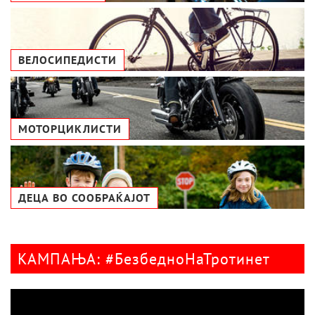
ВЕЛОСИПЕДИСТИ
МОТОРЦИКЛИСТИ
ДЕЦА ВО СООБРАЌАЈОТ
КАМПАЊА: #БезбедноНаТротинет
Видео
плејер