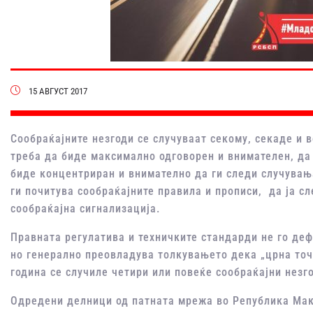
15 АВГУСТ 2017
Сообраќајните незгоди се случуваат секому, секаде и в
треба да биде максимално одговорен и внимателен, да 
биде концентриран и внимателно да ги следи случувања
ги почитува сообраќајните правила и прописи, да ја с
сообраќајна сигнализација.
Правната регулатива и техничките стандарди не го де
но генерално преовладува толкувањето дека „црна точк
година се случиле четири или повеќе сообраќајни незг
Одредени делници од патната мрежа во Република Мак