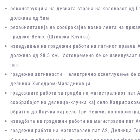
реконструкција на десната страна на коловозот од Г
должина од 5км
рехабилитација на сообраќајна возна лента на држа
Градско-Велес (Штипска Клучка).
изведување на градежни работи на патниот правец А
должина од 28,5 км. Истовремено ќе се изведуваат 
пат.
градежни активности – електрично осветлување ќе се
делница Хиподром-Миладиновци.
градежните работи за градба на магистралниот пат 
сообраќајот на делница-клучка кај село Кадрифаков
обратно до Клучка кај село Три Чешми, по новоизгр
изведбата на градежни работи на магистрален пат А
градежни работи на магистрален пат А2, Делница Го
Кичево, сообраќајот ќе се одвива по една сообраќај