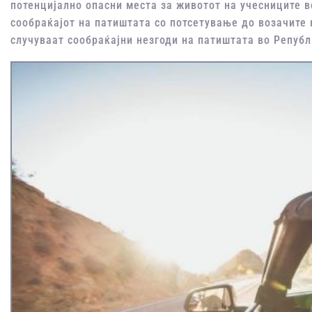
потенцијално опасни места за животот на учесниците в
сообраќајот на патиштата со потсетување до возачите к
случуваат сообраќајни незгоди на патиштата во Републ