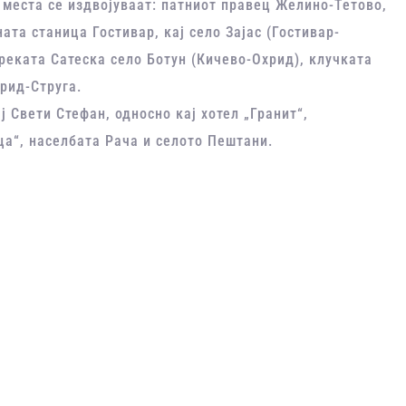
 места се издвојуваат: патниот правец Желино-Тетово,
ата станица Гостивар, кај село Зајас (Гостивар-
реката Сатеска село Ботун (Кичево-Охрид), клучката
рид-Струга.
 Свети Стефан, односно кај хотел „Гранит“,
ца“, населбата Рача и селото Пештани.