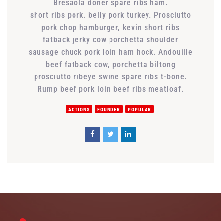
Bresaola doner spare ribs ham.
short ribs pork. belly pork turkey. Prosciutto
pork chop hamburger, kevin short ribs
fatback jerky cow porchetta shoulder
sausage chuck pork loin ham hock. Andouille
beef fatback cow, porchetta biltong
prosciutto ribeye swine spare ribs t-bone.
Rump beef pork loin beef ribs meatloaf.
ACTIONS
FOUNDER
POPULAR