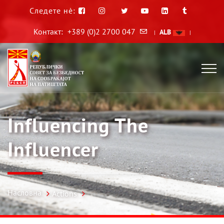
Следете нè:
Контакт:
+389 (0)2 2700 047
ALB
|
|
Influencing The
Influencer
Насловна
Actions