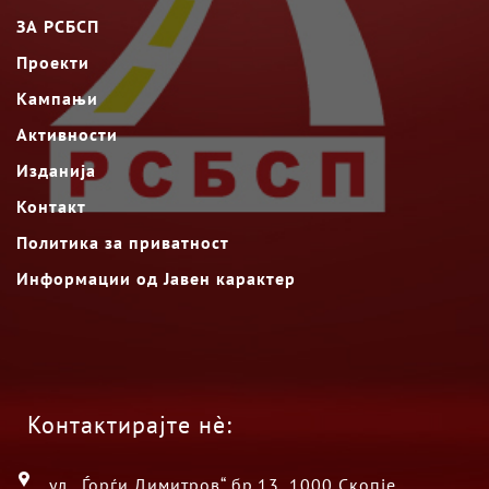
ЗА РСБСП
Проекти
Кампањи
Активности
Изданија
Контакт
Политика за приватност
Информации од Јавен карактер
Контактирајте нè:
ул. „Ѓорѓи Димитров“ бр.13, 1000 Скопје