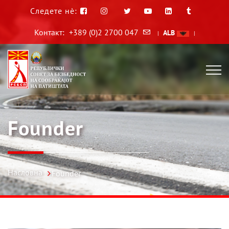
Следете нè:
Контакт:
+389 (0)2 2700 047
ALB
|
|
Founder
Насловна
Founder