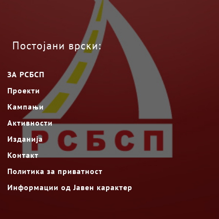
Постојани врски:
ЗА РСБСП
Проекти
Кампањи
Активности
Изданија
Контакт
Политика за приватност
Информации од Јавен карактер