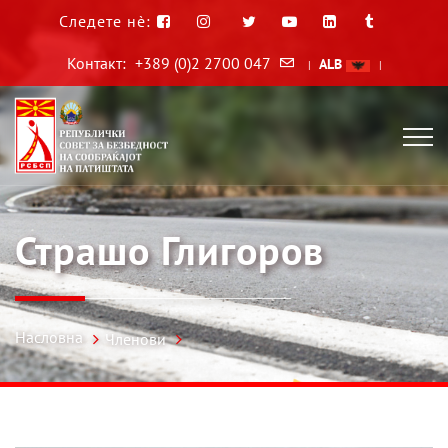
Следете нè:
Контакт:
+389 (0)2 2700 047
ALB
|
|
Страшо Глигоров
Насловна
Членови