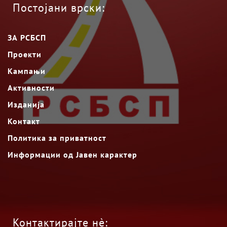
Постојани врски:
ЗА РСБСП
Проекти
Кампањи
Активности
Изданија
Контакт
Политика за приватност
Информации од Јавен карактер
Контактирајте нè: