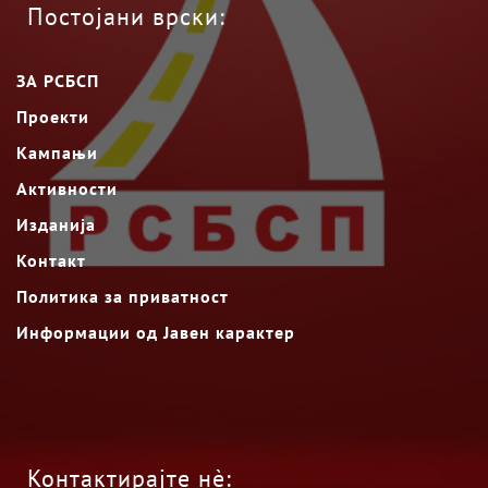
Постојани врски:
ЗА РСБСП
Проекти
Кампањи
Активности
Изданија
Контакт
Политика за приватност
Информации од Јавен карактер
Контактирајте нè: