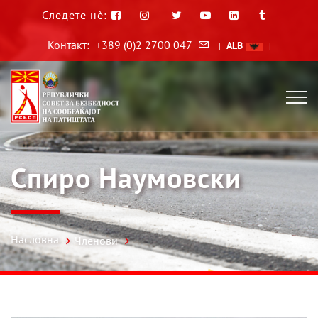
Следете нè:
Контакт:
+389 (0)2 2700 047
ALB
|
|
Спиро Наумовски
Насловна
Членови