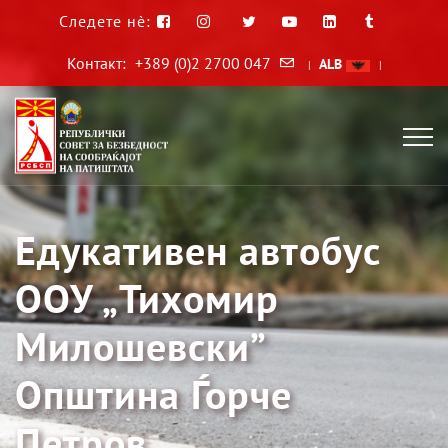
Следете нè:
Контакт:
+389 (0)2 2700 047
ALB
|
|
Едукативен автобус
ООУ „Тихомир
Милошевски”
Општина Ѓорче
Петров