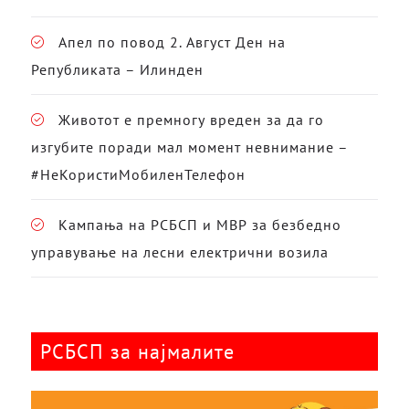
Апел по повод 2. Август Ден на
Републиката – Илинден
Животот е премногу вреден за да го
изгубите поради мал момент невнимание –
#НеКористиМобиленТелефон
Кампања на РСБСП и МВР за безбедно
управување на лесни електрични возила
РСБСП за најмалите