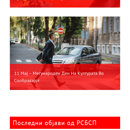
11 Мај – Меѓународен Ден На Културата Во
Сообраќајот
Последни објави од РСБСП