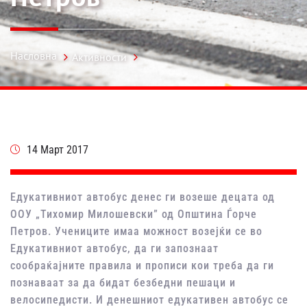
Насловна
Активности
14 Март 2017
Едукативниот автобус денес ги возеше децата од
ООУ „Тихомир Милошевски” од Општина Ѓорче
Петров. Учениците имаа можност возејќи се во
Едукативниот автобус, да ги запознаат
сообраќајните правила и прописи кои треба да ги
познаваат за да бидат безбедни пешаци и
велосипедисти. И денешниот едукативен автобус се