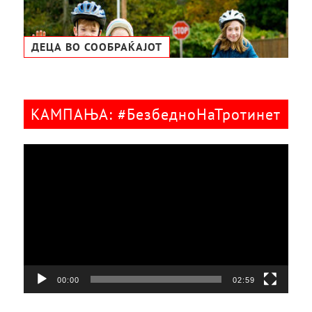
ДЕЦА ВО СООБРАЌАЈОТ
КАМПАЊА: #БезбедноНаТротинет
Видео
плејер
00:00
02:59