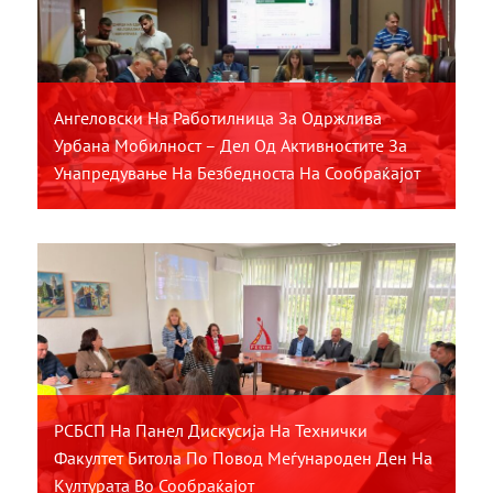
Ангеловски На Работилница За Одржлива
Урбана Мобилност – Дел Од Активностите За
Унапредување На Безбедноста На Сообраќајот
РСБСП На Панел Дискусија На Технички
Факултет Битола По Повод Меѓународен Ден На
Културата Во Сообраќајот