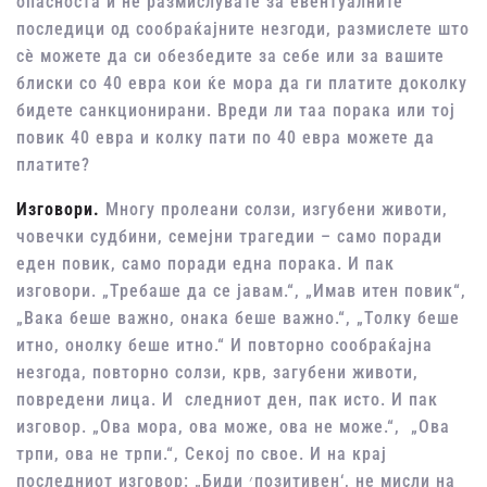
опасноста и не размислувате за евентуалните
последици од сообраќајните незгоди, размислете што
сѐ можете да си обезбедите за себе или за вашите
блиски со 40 евра кои ќе мора да ги платите доколку
бидете санкционирани. Вреди ли таа порака или тој
повик 40 евра и колку пати по 40 евра можете да
платите?
Изговори.
Многу пролеани солзи, изгубени животи,
човечки судбини, семејни трагедии – само поради
еден повик, само поради една порака. И пак
изговори. „Требаше да се јавам.“, „Имав итен повик“,
„Вака беше важно, онака беше важно.“, „Толку беше
итно, онолку беше итно.“ И повторно сообраќајна
незгода, повторно солзи, крв, загубени животи,
повредени лица. И следниот ден, пак исто. И пак
изговор. „Ова мора, ова може, ова не може.“, „Ова
трпи, ова не трпи.“, Секој по свое. И на крај
последниот изговор: „Биди ׳позитивен‘, не мисли на