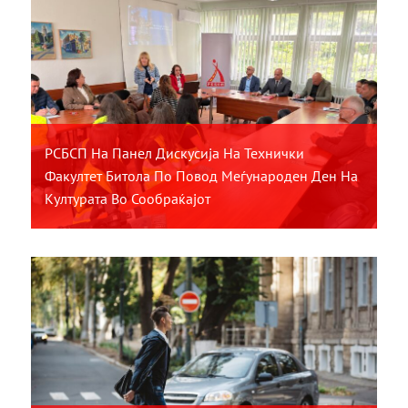
РСБСП На Панел Дискусија На Технички
Факултет Битола По Повод Меѓународен Ден На
Културата Во Сообраќајот