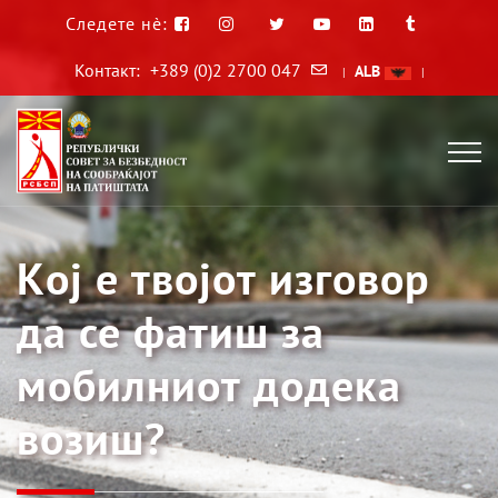
Следете нè:
Контакт:
+389 (0)2 2700 047
ALB
|
|
Kој е твојот изговор
да се фатиш за
мобилниот додека
возиш?