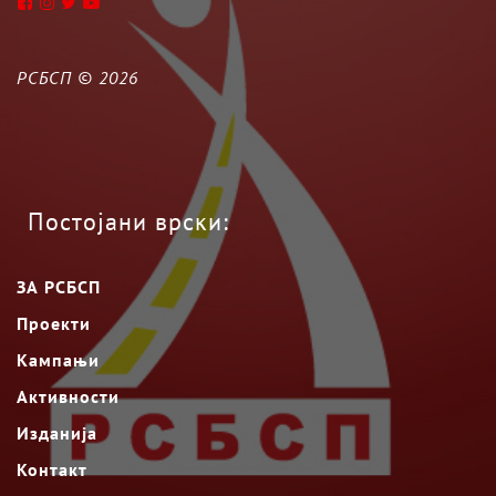
РСБСП ©
2026
Постојани врски:
ЗА РСБСП
Проекти
Кампањи
Активности
Изданија
Контакт