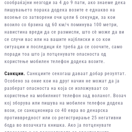
сообраќајни незгоди за 4 до 9 пати, ако знаеме дека
пишувањето порака додека возите е еднакво на
возење со затворени очи цели 6 секунди, за кои
возило со брзина од 60 км/ч поминува 100 метри,
навистина вреди да се размисли, што сѐ може да ви
се случи вас или на вашите најблиски и со кои
ситуации и последици ќе треба да се соочите, само
поради тоа што ја потценувате опасноста од
користење мобилен телефон додека возите.
Санкции.
Санкциите секогаш даваат добар резултат.
Особено за оние кои на друг начин не можат да ја
разберат опасноста на која се изложуваат со
користење на мобилниот телефон зад воланот. Возач
кој зборува или пишува на мобилен телефон додека
вози, се санкционира со 40 евра во денарска
противвредност или со регистрирање 25 негативни
бода во возачката книшка. Ако ја потценувате