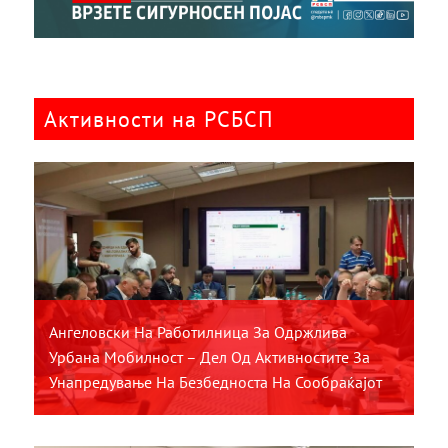
Активности на РСБСП
Ангеловски На Работилница За Одржлива
Урбана Мобилност – Дел Од Активностите За
Унапредување На Безбедноста На Сообраќајот