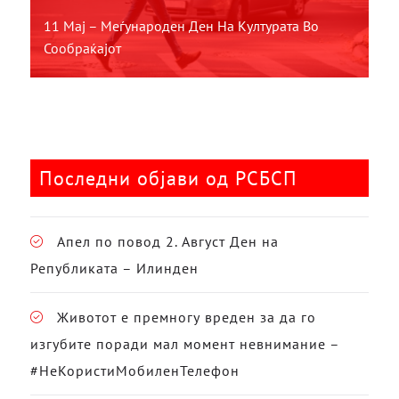
11 Мај – Меѓународен Ден На Културата Во
Сообраќајот
Последни објави од РСБСП
Апел по повод 2. Август Ден на
Републиката – Илинден
Животот е премногу вреден за да го
изгубите поради мал момент невнимание –
#НеКористиМобиленТелефон