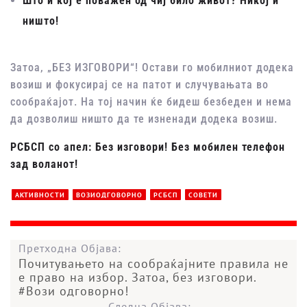
Што и кој е поважен од чиј било живот? Никој и
ништо!
Затоа, „БЕЗ ИЗГОВОРИ“! Остави го мобилниот додека
возиш и фокусирај се на патот и случувањата во
сообраќајот. На тој начин ќе бидеш безбеден и нема
да дозволиш ништо да те изненади додека возиш.
РСБСП со апел: Без изговори! Без мобилен телефон
зад воланот!
АКТИВНОСТИ
ВОЗИОДГОВОРНО
РСБСП
СОВЕТИ
Претходна Објава:
Почитувањето на сообраќајните правила не
е право на избор. Затоа, без изговори.
#Вози одговорно!
Следна Објава: