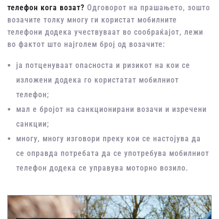
телефон кога возат?
Одговорот на прашањето, зошто
возачите толку многу ги користат мобилните
телефони додека учествуваат во сообраќајот, лежи
во фактот што најголем број од возачите:
ја потценуваат опасноста и ризикот на кои се
изложени додека го користатат мобилниот
телефон;
мал е бројот на санкционирани возачи и изречени
санкции;
многу, многу изговори преку кои се настојува да
се оправда потребата да се употребува мобилниот
телефон додека се управува моторно возило.