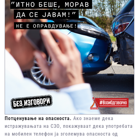
Потценување на опасноста.
Ако знаеме дека
истражувањата на СЗО, покажуваат дека употребата
на мобилен телефон ја зголемува опасноста од