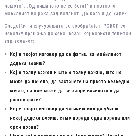
лошото“, „Од пишаното не се бега!“ и повторно
мобилниот во рака зад воланот. До кога и до каде?
Следејќи ги случувањата во сообраќајот, РСБСП со
неколку прашања до секој возач кој користи телефон
зад воланот:
Кој е твојот изговор да се фатиш за мобилниот
додека возиш?
Кој е толку важен и што е толку важно, што не
може да почека, да застанете на првото безбедно
место, на кое може да се запре возилото и да
разговарате?
Кој е твојот изговор да загинеш или да убиеш
некој додека возиш, само поради една порака или
еден повик?