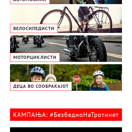
ВЕЛОСИПЕДИСТИ
МОТОРЦИКЛИСТИ
ДЕЦА ВО СООБРАЌАЈОТ
КАМПАЊА: #БезбедноНаТротинет
Видео