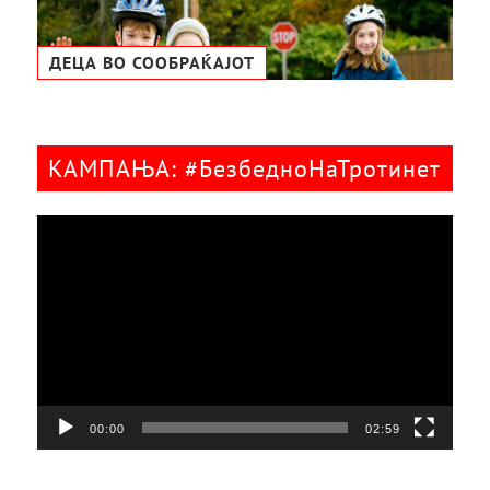
ДЕЦА ВО СООБРАЌАЈОТ
КАМПАЊА: #БезбедноНаТротинет
Видео
плејер
00:00
02:59