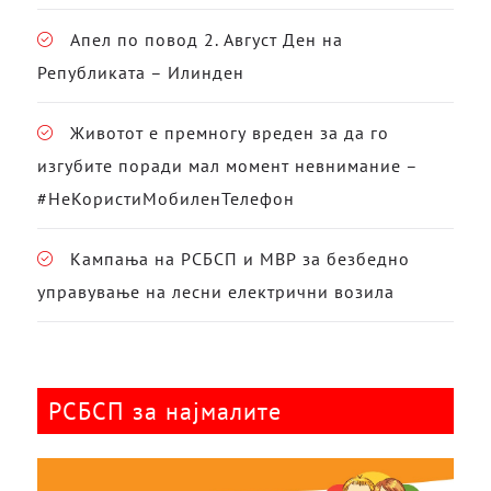
Апел по повод 2. Август Ден на
Републиката – Илинден
Животот е премногу вреден за да го
изгубите поради мал момент невнимание –
#НеКористиМобиленТелефон
Кампања на РСБСП и МВР за безбедно
управување на лесни електрични возила
РСБСП за најмалите