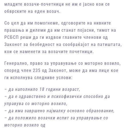
младите возачи-почетници не им е јасно кои се
обврските на еден возач.
Со цел да им помогнеме, одговорите на нивните
прашања и дилеми да им станат појасни, тимот на
РСБСП реши да ги издвои главните членови од
Законот за безбедност на сообраќајот на патиштата,
кои се наменети за возачите почетници.
Генерално, право за управување со моторно возило,
според член 235 од Законот, може да има лице кое
ги исполнува следниве услови:
– да наполнило 18 години возраст,
– да е здравствено и психофизички способно да
управува со моторно возило,
– да има завршено најмалку основно образование,
– да положило возачки испит за управување со
моторно возило од