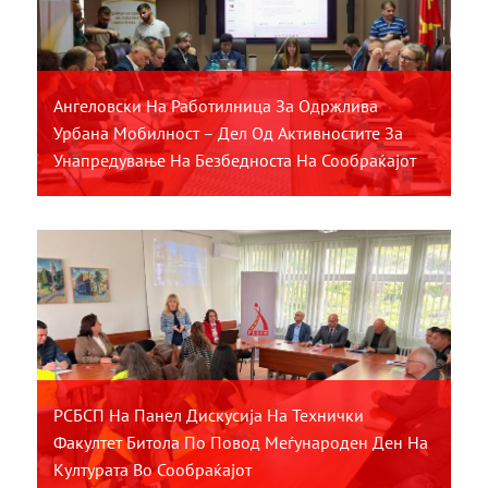
Ангеловски На Работилница За Одржлива
Урбана Мобилност – Дел Од Активностите За
Унапредување На Безбедноста На Сообраќајот
РСБСП На Панел Дискусија На Технички
Факултет Битола По Повод Меѓународен Ден На
Културата Во Сообраќајот