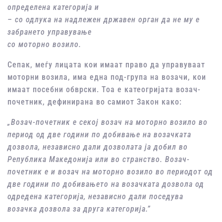
определена категорија и
– со одлука на надлежен државен орган да не му е
забрането управување
со моторно возило.
Сепак, меѓу лицата кои имаат право да управуваат
моторни возила, има една под-група на возачи, кои
имаат посебни обврски. Тоа е катеогријата возач-
почетник, дефинирана во самиот Закон како:
„
Возач-почетник е секој возач на моторно возило во
период од две години по добивање на возачката
дозвола, независно дали дозволата ја добил во
Република Македонија или во странство. Возач-
почетник е и возач на моторно возило во периодот од
две години по добивањето на возачката дозвола од
одредена категорија, независно дали поседува
возачка дозвола за друга категорија.”