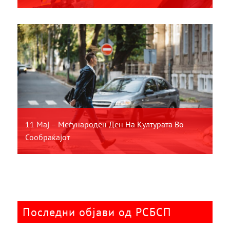
11 Мај – Меѓународен Ден На Културата Во
Сообраќајот
Последни објави од РСБСП