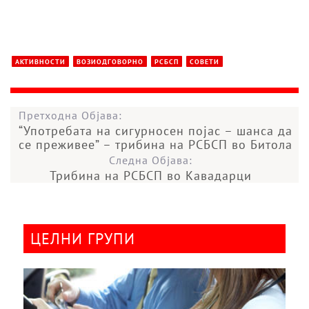
АКТИВНОСТИ
ВОЗИОДГОВОРНО
РСБСП
СОВЕТИ
Претходна Објава:
“Употребата на сигурносен појас – шанса да
се преживее” – трибина на РСБСП во Битола
Следна Објава:
Трибина на РСБСП во Кавадарци
ЦЕЛНИ ГРУПИ