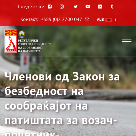
Следете нè:
Контакт:
+389 (0)2 2700 047
ALB
|
|
Членови од Закон за
безбедност на
сообраќајот на
патиштата за возач-
почетник