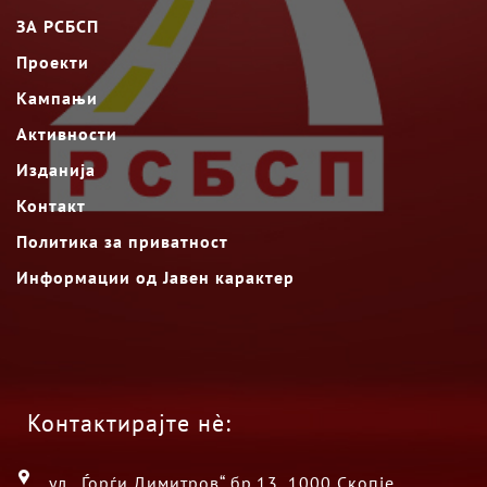
ЗА РСБСП
Проекти
Кампањи
Активности
Изданија
Контакт
Политика за приватност
Информации од Јавен карактер
Контактирајте нè:
ул. „Ѓорѓи Димитров“ бр.13, 1000 Скопје