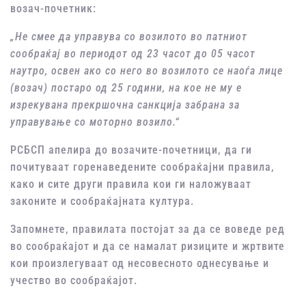
возач-почетник:
„
Не смее да управува
со возило
то во патниот
сообраќај во
периодот од 23 часот до 05 часот
наутро, освен ако со него во возилото се наоѓа лице
(возач
) постаро од 25 години, на кое не му е
изрекувана прекршочна санкција забрана за
управување со моторно возило.“
РСБСП апелира до возачите-почетници, да ги
почитуваат горенаведените сообраќајни правила,
како и сите други правила кои ги наложуваат
законите и сообраќајната култура.
Запомнете, правилата постојат за да се воведе ред
во сообраќајот и да се намалат ризиците и жртвите
кои произлегуваат од несовесното однесување и
учество во сообраќајот.