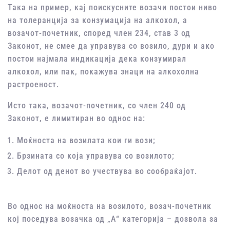
Така на пример, кај поискусните возачи постои ниво
на толеранција за конзумација на алкохол, а
возачот-почетник, според член 234, став 3 од
Законот, не смее да управува со возило, дури и ако
постои најмала индикација дека конзумирал
алкохол, или пак, покажува знаци на алкохолна
растроеност.
Исто така, возачот-почетник, со член 240 од
Законот, е лимитиран во однос на:
Моќноста на возилата кои ги вози;
Брзината со која управува со возилото;
Делот од денот во учествува во сообраќајот.
Во однос на моќноста на возилото, возач-почетник
кој поседува возачка од „А“ категорија – дозвола за