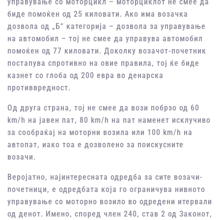
управување со моторцикл – моторциклот не смее да
биде помоќен од 25 киловати. Ако има возачка
дозвола од „Б“ категорија – дозвола за управување
на автомобил – тој не смее да управува автомобил
помоќен од 77 киловати. Доколку возачот-почетник
постапува спротивно на овие правила, тој ќе биде
казнет со глоба од 200 евра во денарска
противвредност.
Од друга страна, тој не смее да вози побрзо од 60
km/h на јавен пат, 80 km/h на пат наменет исклучиво
за сообраќај на моторни возила или 100 km/h на
автопат, иако тоа е дозволено за поискусните
возачи.
Веројатно, најинтересната одредба за сите возачи-
почетници, е одредбата која го ограничува нивното
управување со моторно возило во одредени итервали
од денот. Имено, според член 240, став 2 од Законот,