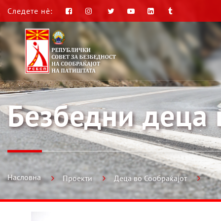
Следете нè:
Безбедни деца 
Насловна
Проекти
Деца во Сообраќајот