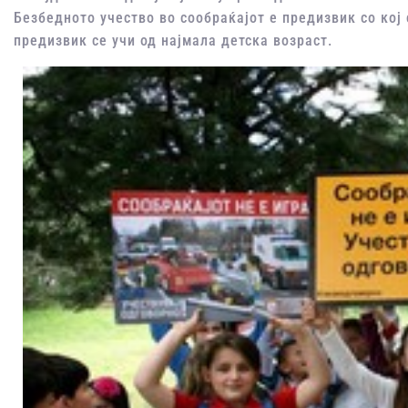
Безбедното учество во сообраќајот е предизвик со кој 
предизвик се учи од најмала детска возраст.