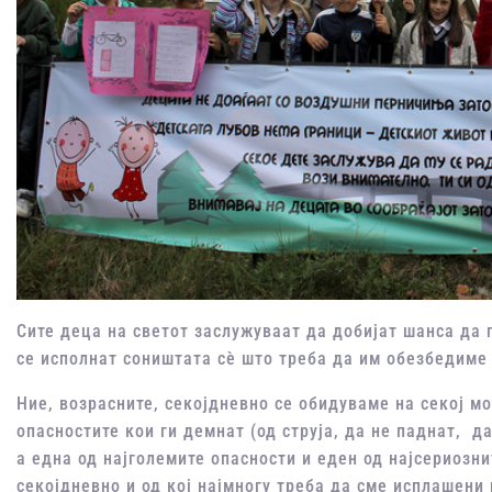
Сите деца на светот заслужуваат да добијат шанса да п
се исполнат соништата сѐ што треба да им обезбедиме 
Ние, возрасните, секојдневно се обидуваме на секој м
опасностите кои ги демнат (од струја, да не паднат, да
а една од најголемите опасности и еден од најсериозн
секојдневно и од кој најмногу треба да сме исплашени 