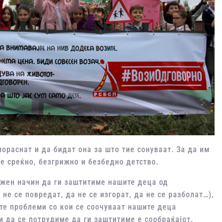
ораснат и да бидат она за што тие сонуваат. За да им
е среќно, безгрижно и безбедно детство.
ожен начин да ги заштитиме нашите деца од
 не се повредат, да не се изгорат, да не се разболат…),
ите проблеми со кои се соочуваат нашите деца
и да се потрудиме да ги заштитиме е сообраќајот.