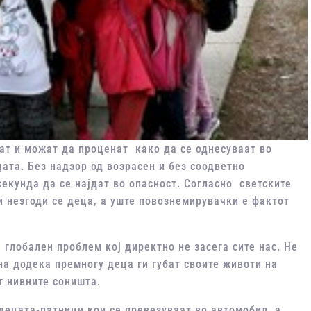
ат и можат да проценат како да се однесуваат во
цата. Без надзор од возрасен и без соодветно
екунда да се најдат во опасност. Согласно светските
и незгоди се деца, а уште повознемирувачки е фактот
 глобален проблем кој директно не засега сите нас. Не
на додека премногу деца ги губат своите животи на
т нивните соништа.
децата-патници кои се превезуваат во автомобил, а