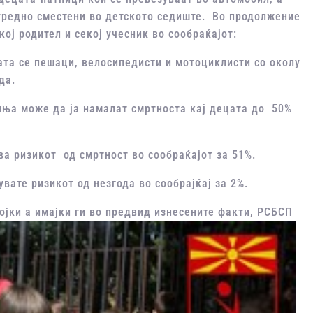
е уредно сместени во детското седиште. Во продолжение
ој родител и секој учесник во сообраќајот:
ата се пешаци, велосипедисти и мотоциклисти со околу
да.
иња може да ја намалат смртноста кај децата до 50%
ва ризикот од смртност во сообраќајот за 51%.
вате ризикот од незгода во сообрајќај за 2%.
ојки а имајки ги во предвид изнесените факти, РСБСП