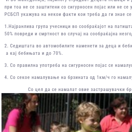
при тоа не се заштитени со сигурносен појас или не с
РСБСП укажува на некои факти кои треба да ги знае сек
1.Најранлива група учесници во сообраќајот на патишт
50% повреди и смртност во случај на сообраќајна незго
2. Седиштата во автомобилите наменети за деца и беб
а кај бебињата и до 70%.
3. Со правилна употреба на сигурносен појас се намалу
4. Со секое намалување на брзината од 1км/ч го намалу
Со цел да се намалат овие застрашувачки бр