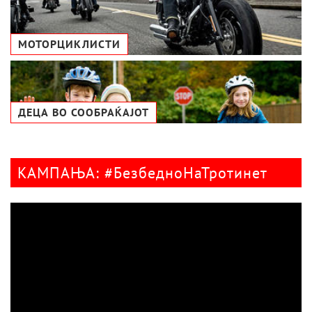
МОТОРЦИКЛИСТИ
ДЕЦА ВО СООБРАЌАЈОТ
КАМПАЊА: #БезбедноНаТротинет
Видео
плејер