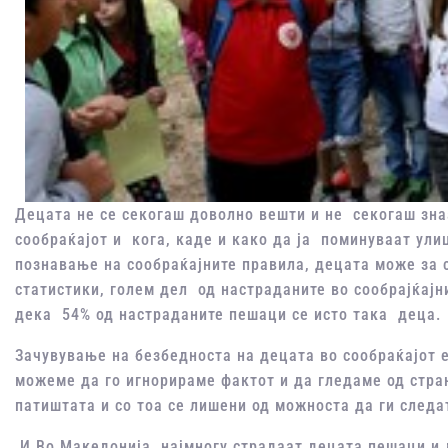
Децата не се секогаш доволно вешти и не секогаш зна
сообраќајот и кога, каде и како да ја поминуваат ули
познавање на сообраќајните правила, децата може за с
статистики, голем дел од настраданите во сообрајќајн
дека 54% од настраданите пешаци се исто така деца.
Зачувување на безбедноста на децата во сообраќајот е
можеме да го игнорираме фактот и да гледаме од стра
патиштата и со тоа се лишени од можноста да ги следа
И Во Македонија, најмногу страдаат децата пешаци и 